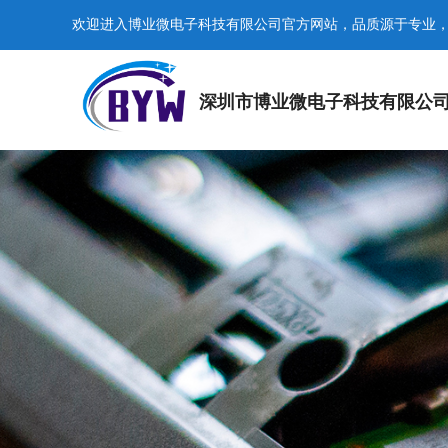
欢迎进入博业微电子科技有限公司官方网站，
品质源于专业
深圳市博业微电子科技有限公