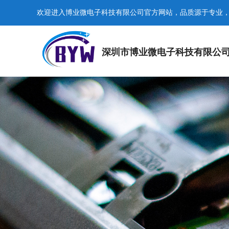
欢迎进入博业微电子科技有限公司官方网站，
品质源于专业
深圳市博业微电子科技有限公