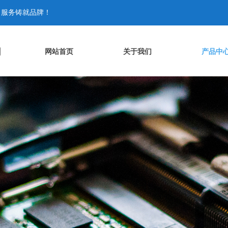
，服务铸就品牌！
司
网站首页
关于我们
产品中